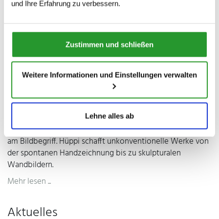
und Ihre Erfahrung zu verbessern.
Der Schweizer Objektkünstler und Zeichner Alfonso Hüppi
zählt zu den wichtigsten Vertretern der
Nachkriegsavantgarde und Postmoderne. Sein Werk ist
zwischen dem surrealistischen Humor von André
Zustimmen und schließen
Thomkins und der konkreten Ästhetik von Max Bill
anzusiedeln.
Weitere Informationen und Einstellungen verwalten
Das umfangreiche Werk von Alfonso Hüppi zeichnet sich
zunächst durch Alltags-Materialien aus. In seinen
Holzobjekten und Papierarbeiten, die in ihrer spröden
Sinnlichkeit Formexperimente zwischen Abstraktion und
Lehne alles ab
Figuration darstellen, zeigt sich eine selbstreflexive Arbeit
am Bildbegriff. Hüppi schafft unkonventionelle Werke von
der spontanen Handzeichnung bis zu skulpturalen
Wandbildern.
Mehr lesen ...
Aktuelles